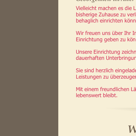
Vielleicht machen es die
bisherige Zuhause zu ver
behaglich einrichten kön
Wir freuen uns über Ihr 
Einrichtung geben zu kön
Unsere Einrichtung zeichn
dauerhaften Unterbringun
Sie sind herzlich eingela
Leistungen zu überzeugen
Mit einem freundlichen L
lebenswert bleibt.
W