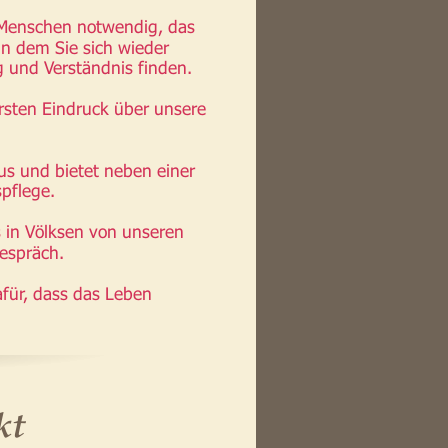
 Menschen notwendig, das 
n dem Sie sich wieder 
g und Verständnis finden.
rsten Eindruck über unsere 
us und bietet neben einer 
pflege.
 in Völksen von unseren 
espräch.
für, dass das Leben 
kt